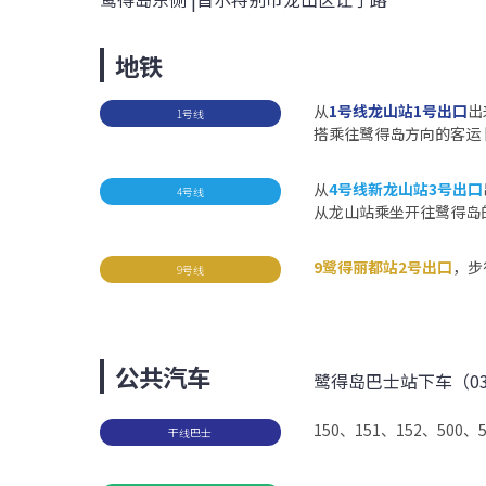
地铁
从
1号线龙山站1号出口
出
1号线
搭乘往
鹭得岛
方向的客运 
从
4号线新龙山站3号出口
4号线
从龙山站乘坐开往
鹭得岛
9
鹭得
丽都站2号出口
，步
9号线
公共汽车
鹭得岛
巴士站下车（03
150、151、152、500、
干线巴士