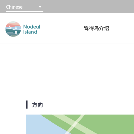
본
주
Chinese
문
메
鹭
내
뉴
得
용
바
鹭得岛介绍
岛
바
로
鹭
로
가
得
가
기
岛
기
Website
方向