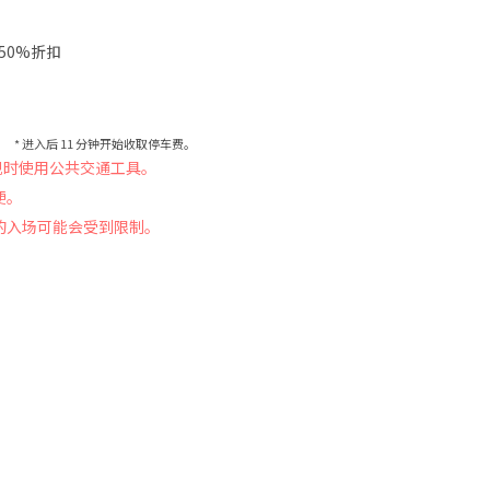
50%折扣
* 进入后 11 分钟开始收取停车费。
观时使用公共交通工具。
便。
的入场可能会受到限制。