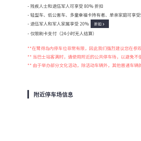
- 残疾人士和退伍军人可享受 80% 折扣
- 轻型车、低公害车、多童幸福卡持有者、单亲家庭可享受
- 退伍军人和军人家属享受 20%
折扣
- 仅限刷卡支付（24小时无人结算）
**
在鹭得岛内停车位非常有限，因此我们强烈建议您在参
** 当巴士站客满时，请使用附近的公共停车场，以避免不
** 由于举办部分文化活动，除活动车辆外，其他普通车辆
附近停车场信息